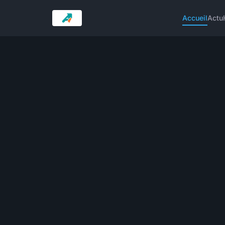
Accueil
Actu