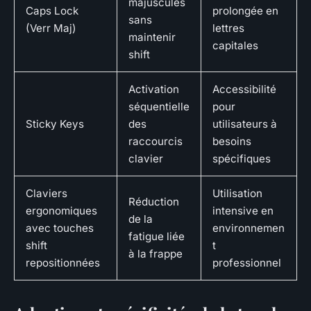
majuscules
Caps Lock
prolongée en
sans
(Verr Maj)
lettres
maintenir
capitales
shift
Activation
Accessibilité
séquentielle
pour
Sticky Keys
des
utilisateurs à
raccourcis
besoins
clavier
spécifiques
Claviers
Utilisation
Réduction
ergonomiques
intensive en
de la
avec touches
environnemen
fatigue liée
shift
t
à la frappe
repositionnées
professionnel