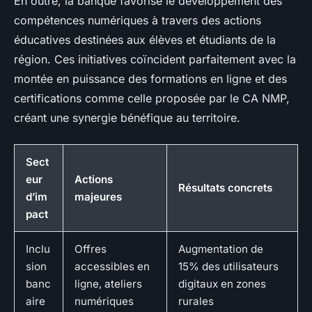
En outre, la banque favorise le développement des
compétences numériques à travers des actions
éducatives destinées aux élèves et étudiants de la
région. Ces initiatives coïncident parfaitement avec la
montée en puissance des formations en ligne et des
certifications comme celle proposée par le CA NMP,
créant une synergie bénéfique au territoire.
Sect
eur
Actions
Résultats concrets
d’im
majeures
pact
Inclu
Offres
Augmentation de
sion
accessibles en
15% des utilisateurs
banc
ligne, ateliers
digitaux en zones
aire
numériques
rurales