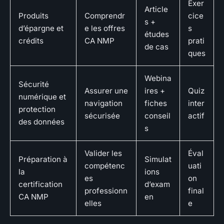
Exer
Article
Produits
Comprendr
cice
s +
d’épargne et
e les offres
s
études
crédits
CA NMP
prati
de cas
ques
Webina
Sécurité
Assurer une
ires +
Quiz
numérique et
navigation
fiches
inter
protection
sécurisée
conseil
actif
des données
s
Valider les
Éval
Préparation à
Simulat
compétenc
uati
la
ions
es
on
certification
d’exam
professionn
final
CA NMP
en
elles
e