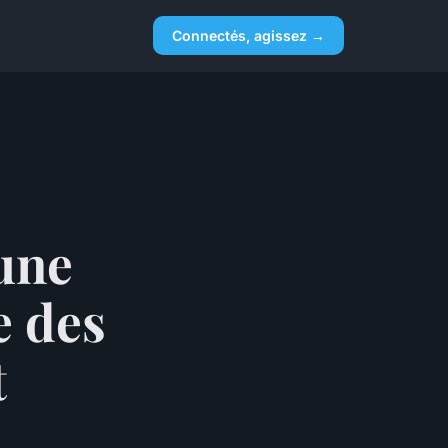
Connectés, agissez →
une
e des
t