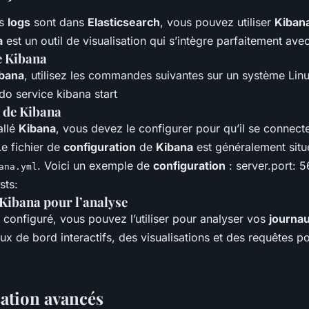
os
logs
sont dans
Elasticsearch
, vous pouvez utiliser
Kiban
a
est un outil de visualisation qui s’intègre parfaitement ave
e Kibana
bana
, utilisez les commandes suivantes sur un système Linu
udo service kibana start
 de Kibana
allé
Kibana
, vous devez le configurer pour qu’il se connect
Le fichier de
configuration
de
Kibana
est généralement situ
. Voici un exemple de
configuration
: server.port: 
ana.yml
sts:
 Kibana pour l’analyse
configuré, vous pouvez l’utiliser pour analyser vos
journa
ux de bord interactifs, des visualisations et des requêtes p
sation avancés