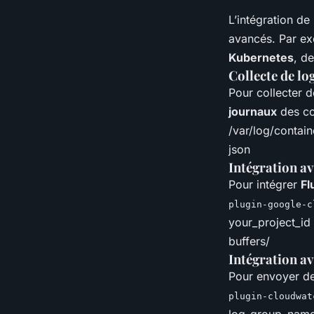
L’intégration de
avancés. Par e
Kubernetes
, d
Collecte de l
Pour collecter 
journaux
des co
/var/log/contain
json
Intégration a
Pour intégrer
Fl
plugin-google-c
your_project_id 
buffers/
Intégration 
Pour envoyer d
plugin-cloudwat