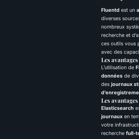
Fluentd
est un
diverses sources
nombreux systè
recherche et d’a
ces outils vous
avec des capaci
Les avantages
L’utilisation de
F
données
de dive
des
journaux s
d’enregistreme
Les avantages
Elasticsearch
es
journaux
en tem
votre infrastruc
recherche
full-t