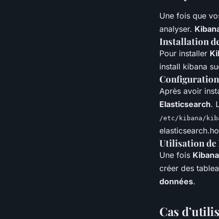
Une fois que v
analyser.
Kiban
Installation d
Pour installer
Ki
install kibana s
Configuration
Après avoir inst
Elasticsearch
. 
/etc/kibana/kib
elasticsearch.ho
Utilisation de
Une fois
Kibana
créer des tablea
données
.
Cas d’utili