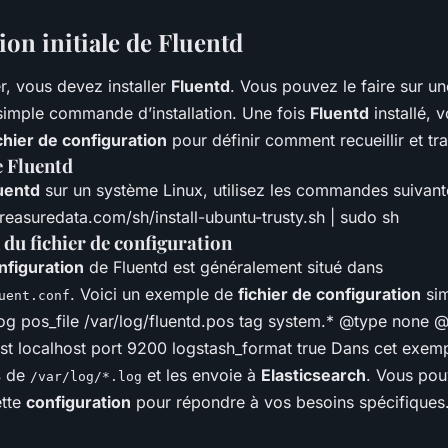
on initiale de Fluentd
, vous devez installer
Fluentd
. Vous pouvez le faire sur u
 simple commande d’installation. Une fois
Fluentd
installé, 
chier de configuration
pour définir comment recueillir et tra
e Fluentd
uentd
sur un système Linux, utilisez les commandes suivante
.treasuredata.com/sh/install-ubuntu-trusty.sh | sudo sh
du fichier de configuration
onfiguration
de Fluentd est généralement situé dans
. Voici un exemple de
fichier de configuration
sim
uent.conf
log pos_file /var/log/fluentd.pos tag system.*
@type none
@
ost localhost port 9200 logstash_format true
Dans cet exem
s
de
et les envoie à
Elasticsearch
. Vous po
/var/log/*.log
ette
configuration
pour répondre à vos besoins spécifiques