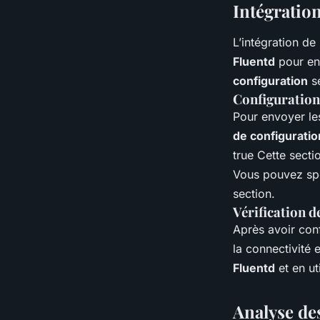
Intégration
L’intégration de
Fluentd
pour en
configuration
se
Configuration 
Pour envoyer l
de configuratio
true
Cette secti
Vous pouvez spéc
section.
Vérification d
Après avoir con
la connectivité 
Fluentd
et en uti
Analyse de