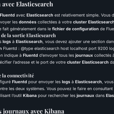
 avec Elasticsearch
Fluentd
avec
Elasticsearch
est relativement simple. Vous 
voyer les
données
collectées à votre
cluster Elasticsearc
 fait généralement dans le
fichier de configuration
de Flue
de la sortie Elasticsearch
es
logs
à
Elasticsearch
, vous devez ajouter une section
dan
n
Fluentd :
@type elasticsearch host localhost port 9200 lo
on
indique à
Fluentd
d’envoyer tous les
journaux
collectés 
ifier l’adresse et le port de votre
cluster Elasticsearch
da
e la connectivité
figuré
Fluentd
pour envoyer les
logs
à
Elasticsearch
, vous
entre les deux systèmes. Vous pouvez le faire en consultant
lisant l’outil
Kibana
pour rechercher les
journaux
dans
Ela
s journaux avec Kibana