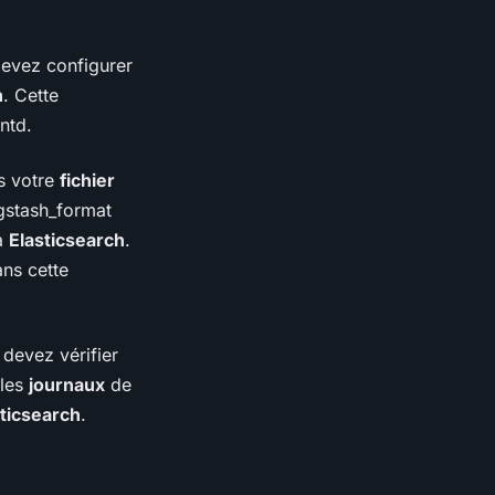
devez configurer
h
. Cette
ntd.
s votre
fichier
gstash_format
à
Elasticsearch
.
ns cette
 devez vérifier
 les
journaux
de
sticsearch
.