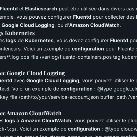
Fluentd
et
Elasticsearch
peut être utilisée dans divers cas d
xemple, vous pouvez configurer
Fluentd
pour collecter des
e
Google Cloud Logging
, ou d’
Amazon CloudWatch
.
ogs Kubernetes
des
logs
de
Kubernetes
, vous devez configurer
Fluentd
pour
nteneurs. Voici un exemple de
configuration
pour Fluentd 
ers/*.log pos_file /var/log/fluentd-containers.pos tag kuber
vec Google Cloud Logging
uentd
avec
Google Cloud Logging
, vous pouvez utiliser le
. Voici un exemple de
configuration
:
@type google_clo
loud
key_file /path/to/your/service-account.json buffer_path /var
avec Amazon CloudWatch
es
logs
à
Amazon CloudWatch
, vous pouvez utiliser le plu
. Voici un exemple de
configuration
:
@type cloudw
ch-logs