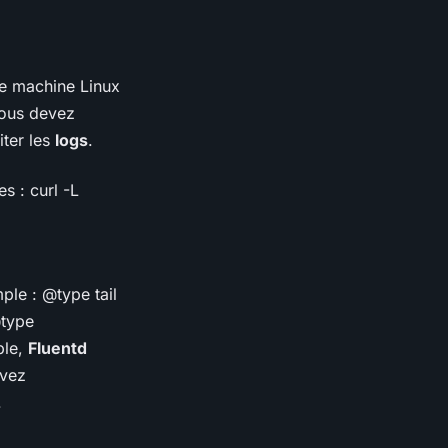
ne machine Linux
vous devez
iter les
logs
.
s : curl -L
ple :
@type tail
type
ple,
Fluentd
uvez
.