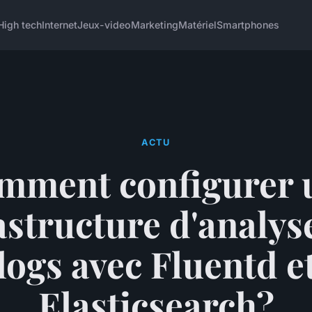
High tech
Internet
Jeux-video
Marketing
Matériel
Smartphones
ACTU
mment configurer 
astructure d'analys
logs avec Fluentd e
Elasticsearch?