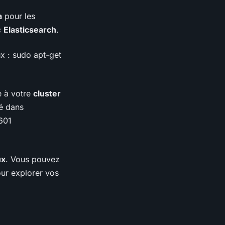
a
pour les
c
Elasticsearch
.
x : sudo apt-get
e à votre
cluster
é dans
5601
ux
. Vous pouvez
our explorer vos