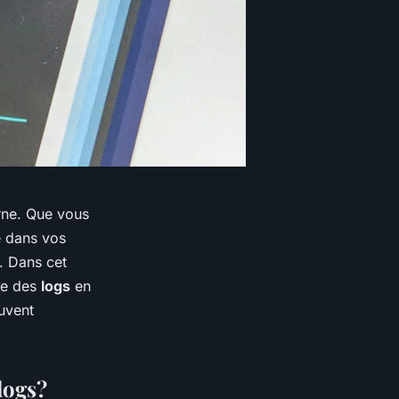
rne. Que vous
e dans vos
. Dans cet
yse des
logs
en
uvent
logs?