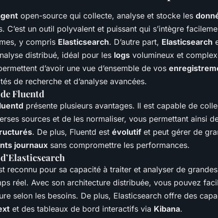
agent
open-source qui collecte, analyse et stocke les
donn
. C’est un outil polyvalent et puissant qui s’intègre facilem
mes, y compris
Elasticsearch
. D’autre part,
Elasticsearch
e
nalyse distribué, idéal pour les
logs
volumineux et complex
 permettent d’avoir une vue d’ensemble de vos
enregistrem
tés de recherche et d’analyse avancées.
 de Fluentd
luentd
présente plusieurs avantages. Il est capable de coll
rses sources et de les normaliser, vous permettant ainsi de
tructurés
. De plus, Fluentd est
évolutif
et peut gérer de gr
nts journaux
sans compromettre les performances.
 d’Elasticsearch
t reconnu pour sa capacité à traiter et analyser de grandes
ps réel. Avec son architecture distribuée, vous pouvez fac
ture selon les besoins. De plus, Elasticsearch offre des capa
ext
et des tableaux de bord interactifs via
Kibana
.