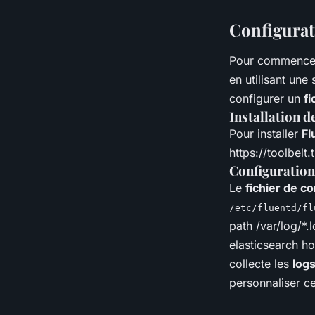
Configurati
Pour commencer
en utilisant une
configurer un
fi
Installation d
Pour installer
Fl
https://toolbelt
Configuration 
Le
fichier de c
/etc/fluentd/fl
path /var/log/*.
elasticsearch h
collecte les
log
personnaliser c