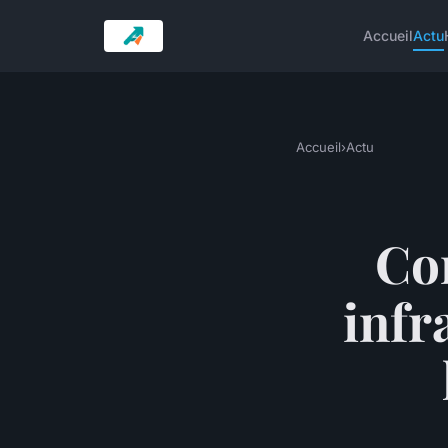
Accueil
Actu
Accueil
›
Actu
Co
infr