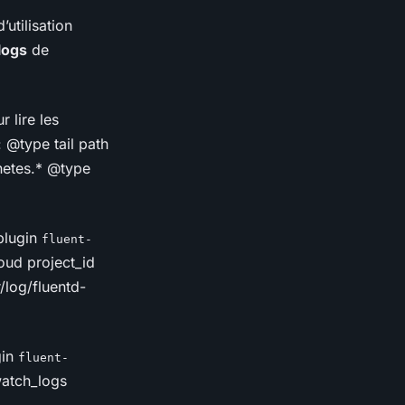
’utilisation
logs
de
 lire les
:
@type tail path
netes.*
@type
 plugin
fluent-
ud project_id
/log/fluentd-
gin
fluent-
atch_logs