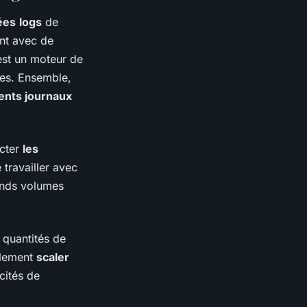
ées
logs
de
ent avec de
st un moteur de
es. Ensemble,
ents journaux
ecter
les
 travailler avec
ands volumes
 quantités de
ilement
scaler
cités de