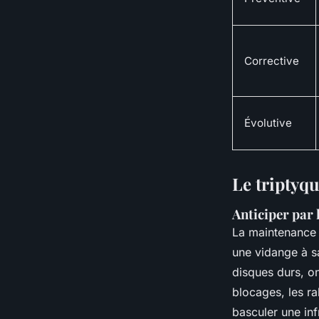
Corrective
Évolutive
Le triptyqu
Anticiper par 
La maintenance p
une vidange à sa 
disques durs, on
blocages, les ral
basculer une inf