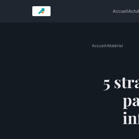
Accueil
Actu
Accueil
›
Matériel
5 str
pa
in