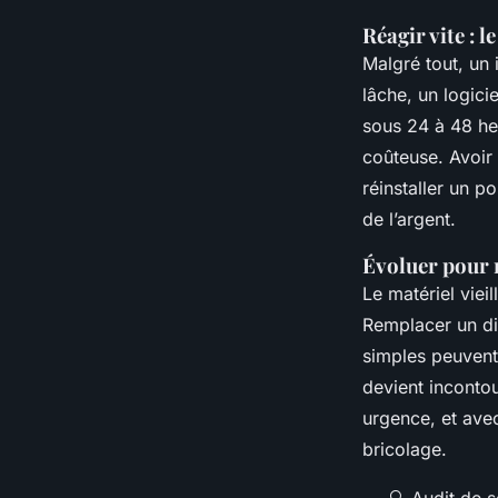
Réagir vite : l
Malgré tout, un 
lâche, un logici
sous 24 à 48 heu
coûteuse. Avoir 
réinstaller un p
de l’argent.
Évoluer pour 
Le matériel viei
Remplacer un di
simples peuvent
devient inconto
urgence, et avec
bricolage.
🔍 Audit de s