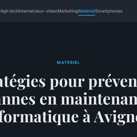
High tech
Internet
Jeux-video
Marketing
Matériel
Smartphones
MATÉRIEL
atégies pour préven
nnes en maintena
formatique à Avig