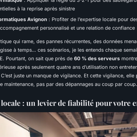
ormatique
: Appliquer la règle du 3-2-1 pour des sauvegarde
tielles à la reprise après sinistre
formatiques Avignon
: Profiter de l’expertise locale pour de
accompagnement personnalisé et une relation de confiance
tique qui rame, des pannes récurrentes, des données men
gisse à temps… ces scénarios, je les entends chaque semai
E. Pourtant, on sait que près de
60 % des serveurs
montre
érieuse après seulement quatre ans d’utilisation non entrete
. C’est juste un manque de vigilance. Et cette vigilance, elle
 de maintenance, pas par des dépannages au coup par coup
 locale : un levier de fiabilité pour votre 