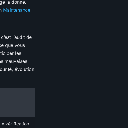
nge la donne.
en
Maintenance
’est l’audit de
 ce que vous
ticiper les
 les mauvaises
curité, évolution
ne vérification