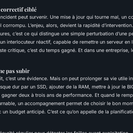
e correctif ciblé
incident peut survenir. Une mise à jour qui tourne mal, un 
el corrompu. L’enjeu, alors, devient la rapidité d’interventio
res, c’est ce qui distingue une simple perturbation d’une per
un interlocuteur réactif, capable de remettre un serveur en 
oste critique, c’est du temps gagné. Et dans une entreprise, l
ne pas subir
llit, c’est une évidence. Mais on peut prolonger sa vie utile i
sque dur par un SSD, ajouter de la RAM, mettre à jour le BI
 gagner deux à trois ans de performance. Et quand le rem
urnable, un accompagnement permet de choisir le bon mom
 un budget anticipé. C’est ce qu’on appelle de la planificat
écurité régulier pour détecter les failles avant exploitation