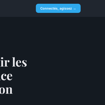
Connectés, agissez →
ir les
nce
non