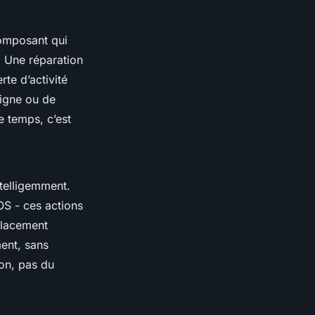
composant qui
n. Une réparation
te d’activité
ligne ou de
e temps, c’est
ntelligemment.
OS - ces actions
placement
ent, sans
ion, pas du