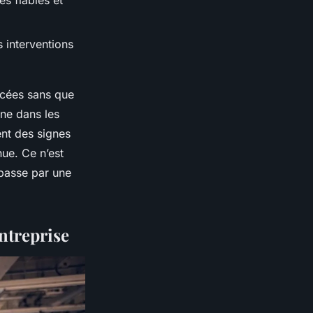
s fiables et
s interventions
acées sans que
ne dans les
nt des signes
nue. Ce n’est
 passe par une
.
entreprise