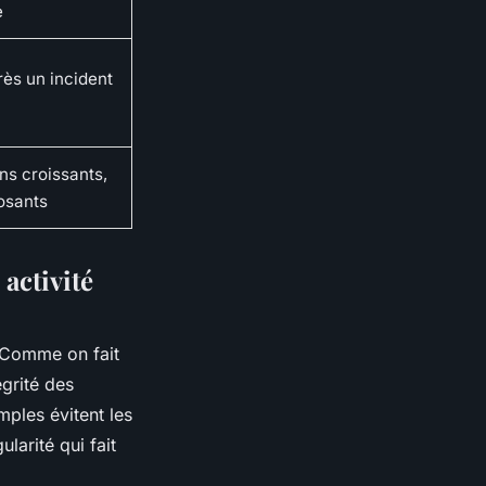
e
rès un incident
ins croissants,
osants
activité
. Comme on fait
égrité des
mples évitent les
ularité qui fait