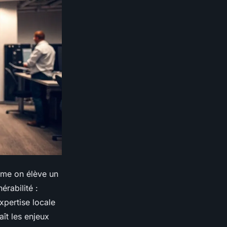
mme on élève un
érabilité :
xpertise locale
ît les enjeux