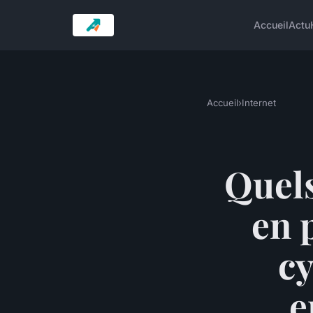
Accueil
Actu
Accueil
›
Internet
Quels
en 
cy
e