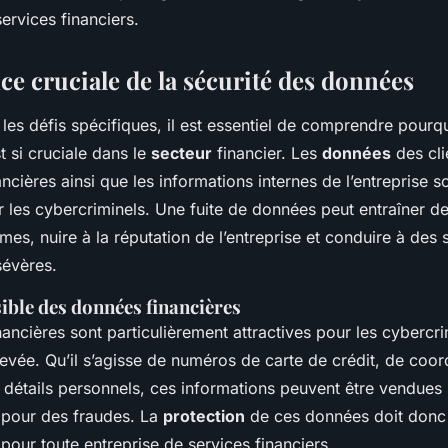
ervices financiers.
ce cruciale de la sécurité des données
les défis spécifiques, il est essentiel de comprendre pourqu
t si cruciale dans le
secteur
financier. Les
données
des cli
ancières ainsi que les
informations
internes de l’entreprise s
r les cybercriminels. Une fuite de données peut entraîner d
mes, nuire à la réputation de l’entreprise et conduire à des 
sévères.
ible des données financières
nancières sont particulièrement attractives pour les cybercri
levée. Qu’il s’agisse de numéros de carte de crédit, de coo
e
détails
personnels, ces
informations
peuvent être vendues 
s pour des fraudes. La
protection
de ces
données
doit donc
 pour toute entreprise de services financiers.