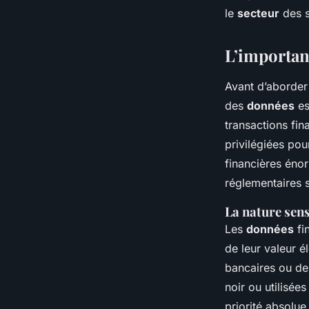
le
secteur
des s
L’importan
Avant d’aborder 
des
données
es
transactions fin
privilégiées pou
financières énor
réglementaires 
La nature sens
Les
données
fi
de leur valeur é
bancaires ou d
noir ou utilisée
priorité absolue