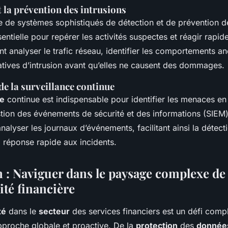
t la prévention des intrusions
e de systèmes sophistiqués de détection et de prévention de
sentielle pour repérer les
activités
suspectes et réagir rapid
t analyser le trafic réseau, identifier les comportements a
atives d’intrusion avant qu’elles ne causent des dommages.
e la surveillance continue
ce
continue est indispensable pour identifier les menaces en
stion des événements de sécurité et des informations (SIEM
’analyser les
journaux
d’événements, facilitant ainsi la détec
la réponse rapide aux incidents.
 : Naviguer dans le paysage complexe de 
ité financière
té
dans le
secteur
des services financiers est un défi comp
pproche globale et proactive. De la
protection
des
donnée