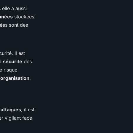
 elle a aussi
nnées
stockées
gées sont des
urité. Il est
la
sécurité
des
e risque
’
organisation
.
s
attaques
, il est
r vigilant face