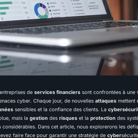
entreprises
de
services financiers
sont confrontées à une 
enaces cyber
. Chaque jour, de nouvelles
attaques
mettent e
nnées
sensibles et la confiance des clients. La
cybersécuri
olue, mais la
gestion
des
risques
et la
protection
des sys
 considérables. Dans cet article, nous explorerons les défi
evez faire face pour garantir une stratégie de
cyber
sécurit