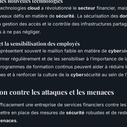
des nouvelles technologies
technologies
cloud
a révolutionné le
secteur
financier, mais
uveaux défis en matière de
sécurité
. La sécurisation des
do
la gestion des accès et le contrôle des infrastructures parta
s à ne pas négliger.
t la sensibilisation des employés
présentent souvent le maillon faible en matière de
cyber
séc
ormer régulièrement et de les sensibiliser à l’importance de 
programmes de formation continus peuvent aider à réduire l
es et à renforcer la
culture
de la
cyber
sécurité au sein de l
on contre les attaques et les menaces
fficacement une entreprise de services financiers contre le
ettre en place des mesures de
sécurité
robustes et de reste
enaces
.