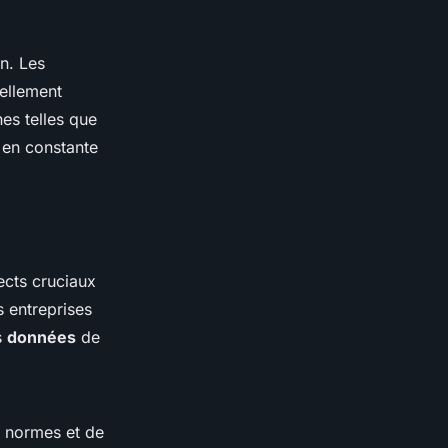
on. Les
nellement
es telles que
t en constante
ects cruciaux
es
entreprises
s
données
de
e normes et de