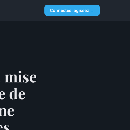
Connectés, agissez →
a mise
e de
une
es