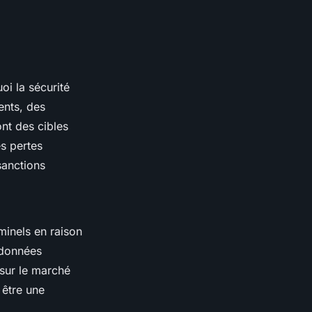
oi la sécurité
ents, des
ont des cibles
es pertes
sanctions
minels en raison
rdonnées
sur le marché
 être une