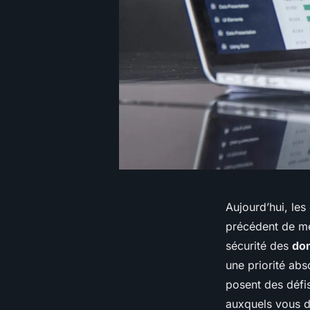
Aujourd’hui, les
précédent de
m
sécurité
des
do
une priorité abs
posent des défis
auxquels vous d