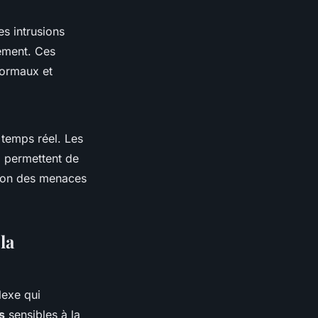
s intrusions
ement. Ces
normaux et
 temps réel. Les
) permettent de
tion des
menaces
la
lexe qui
s
sensibles à la