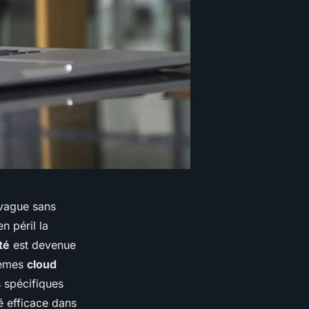
vague sans
n péril la
té
est devenue
tèmes
cloud
s spécifiques
é efficace dans