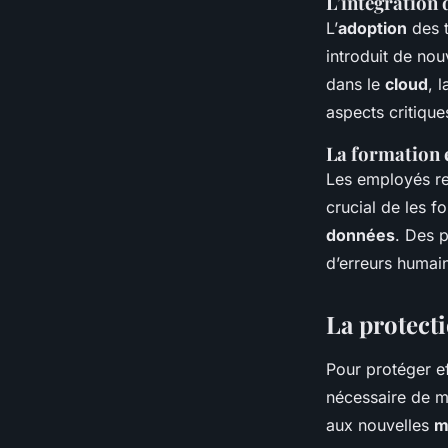
L’intégration 
L’
adoption
des 
introduit de no
dans le
cloud
, 
aspects critique
La formation e
Les
employés
re
crucial de les f
données
. Des 
d’erreurs humain
La protecti
Pour protéger e
nécessaire de m
aux nouvelles
m