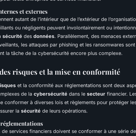
nternes et externes
nent autant de l’intérieur que de l’extérieur de l’organisati
llants ou négligents peuvent involontairement ou intention
a
sécurité
des
données
. Parallèlement, des menaces extern
lveillants, les attaques par phishing et les ransomwares son
nt la tâche de la cybersécurité encore plus complexe.
des risques et la mise en conformité
risques
et la conformité aux réglementations sont deux asp
omplexes de la
cybersécurité
dans le
secteur
financier. L
se conformer à diverses lois et règlements pour protéger le
assurer la
sécurité
de leurs opérations.
 réglementations
s
de services financiers doivent se conformer à une série d