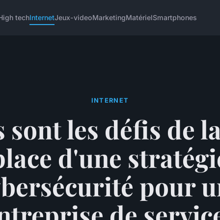
High tech
Internet
Jeux-video
Marketing
Matériel
Smartphones
INTERNET
 sont les défis de l
place d'une stratégi
bersécurité pour 
ntreprise de servic