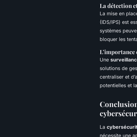
La détection e
La mise en plac
(IDS/IPS) est es
systèmes peuven
bloquer les tent
L’importance d
Une
surveillan
solutions de ge
centraliser et d
potentielles et 
Conclusion
cybersécur
La
cybersécuri
nécessite une a